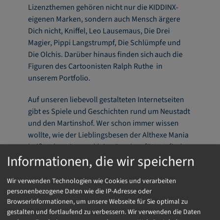
Lizenzthemen gehören nicht nur die KIDDINX-
eigenen Marken, sondern auch Mensch ärgere
Dich nicht, Kniffel, Leo Lausemaus, Die Drei
Magier, Pippi Langstrumpf, Die Schlümpfe und
Die Olchis. Darüber hinaus finden sich auch die
Figuren des Cartoonisten Ralph Ruthe in
unserem Portfolio.
Auf unseren liebevoll gestalteten Internetseiten
gibt es Spiele und Geschichten rund um Neustadt
und den Martinshof. Wer schon immer wissen
wollte, wie der Lieblingsbesen der Althexe Mania
heißt oder wie man kleine Drachen füttert, findet
Informationen, die wir speichern
auf BibiBlocksberg.de die Antwort. Auf
BibiundTina.de können Kinder ihren Traum vom
Wir verwenden Technologien wie Cookies und verarbeiten
eigenen Pferd wahr werden lassen. Mit
personenbezogene Daten wie die IP-Adresse oder
wunderbaren Geschichten und altersgerechten
Browserinformationen, um unsere Webseite für Sie optimal zu
Spielen ist BenjaminBlümchen.de genau das
gestalten und fortlaufend zu verbessern. Wir verwenden die Daten
Richtige für die Kleinsten.