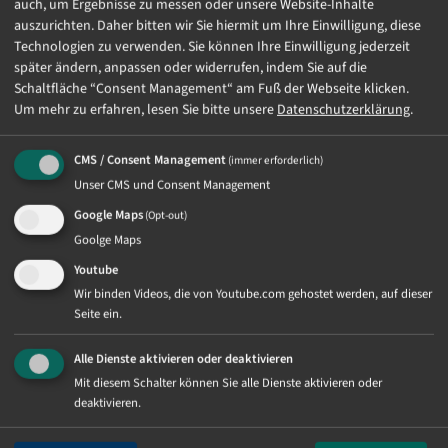
auch, um Ergebnisse zu messen oder unsere Website-Inhalte
auszurichten. Daher bitten wir Sie hiermit um Ihre Einwilligung, diese
Da wir genau wissen, was unserer Zielgruppe
Technologien zu verwenden. Sie können Ihre Einwilligung jederzeit
möchte, betreiben wir nicht nur die
später ändern, anpassen oder widerrufen, indem Sie auf die
Internetseiten, sondern entwickeln und
Schaltfläche “Consent Management“ am Fuß der Webseite klicken.
vermarkten erfolgreich ein umfangreiches
Um mehr zu erfahren, lesen Sie bitte unsere
Datenschutzerklärung
.
Angebot an Apps für Kinder und Erwachsene. So
gibt es von Benjamin Blümchen mit „Benjamins
CMS / Consent Management
(immer erforderlich)
Welt“ eine kindgerechte, sichere und kostenlose
Unser CMS und Consent Management
App für Android und Apple und mit unserer
Google Maps
(Opt-out)
eigenen Streaming-App, dem KIDDINX Player,
Goolge Maps
lassen sich alle Hörspiele und Filme auch mobil
Youtube
jederzeit genießen. Zusätzlich befinden sich in
Wir binden Videos, die von Youtube.com gehostet werden, auf dieser
unserem Portfolio Apps von Kniffel, Mensch
Seite ein.
Ärgere Dich Nicht oder Ligretto.
Alle Dienste aktivieren oder deaktivieren
Darüber hinaus veröffentlichten wir Kinder-Skills
Mit diesem Schalter können Sie alle Dienste aktivieren oder
im Alexa-Universum von Amazon - der Skill -
deaktivieren.
"Bibis Welt", "Bibi & Tina auf dem Martinshof"
und viele mehr...